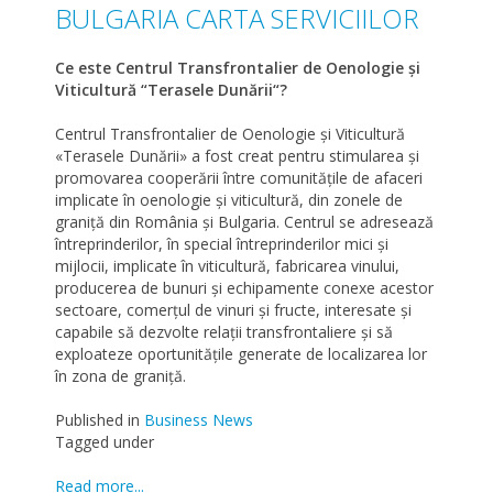
BULGARIA CARTA SERVICIILOR
Ce este Centrul Transfrontalier de Oenologie și
Viticultură “Terasele Dunării“?
Centrul Transfrontalier de Oenologie și Viticultură
«Terasele Dunării» a fost creat pentru stimularea şi
promovarea cooperării între comunităţile de afaceri
implicate în oenologie şi viticultură, din zonele de
graniţă din România şi Bulgaria. Centrul se adresează
întreprinderilor, în special întreprinderilor mici şi
mijlocii, implicate în viticultură, fabricarea vinului,
producerea de bunuri şi echipamente conexe acestor
sectoare, comerţul de vinuri şi fructe, interesate şi
capabile să dezvolte relaţii transfrontaliere şi să
exploateze oportunităţile generate de localizarea lor
în zona de graniţă.
Published in
Business News
Tagged under
Read more...