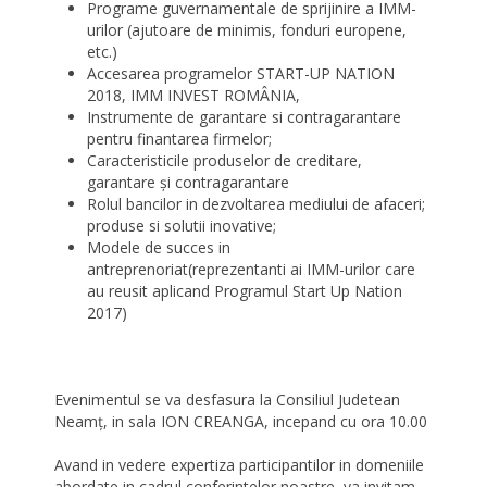
Programe guvernamentale de sprijinire a IMM-
urilor (ajutoare de minimis, fonduri europene,
etc.)
Accesarea programelor START-UP NATION
2018, IMM INVEST ROMÂNIA,
Instrumente de garantare si contragarantare
pentru finantarea firmelor;
Caracteristicile produselor de creditare,
garantare şi contragarantare
Rolul bancilor in dezvoltarea mediului de afaceri;
produse si solutii inovative;
Modele de succes in
antreprenoriat(reprezentanti ai IMM-urilor care
au reusit aplicand Programul Start Up Nation
2017)
Evenimentul se va desfasura la Consiliul Judetean
Neamț, in sala ION CREANGA, incepand cu ora 10.00
Avand in vedere expertiza participantilor in domeniile
abordate in cadrul conferintelor noastre, va invitam