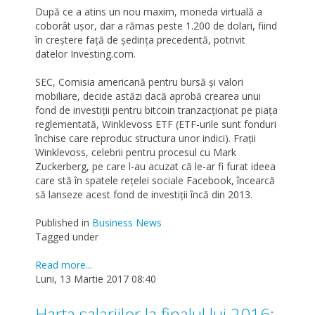
După ce a atins un nou maxim, moneda virtuală a
coborât ușor, dar a rămas peste 1.200 de dolari, fiind
în creștere față de ședința precedentă, potrivit
datelor Investing.com.
SEC, Comisia americană pentru bursă și valori
mobiliare, decide astăzi dacă aprobă crearea unui
fond de investiții pentru bitcoin tranzacționat pe piața
reglementată, Winklevoss ETF (ETF-urile sunt fonduri
închise care reproduc structura unor indici). Frații
Winklevoss, celebrii pentru procesul cu Mark
Zuckerberg, pe care l-au acuzat că le-ar fi furat ideea
care stă în spatele rețelei sociale Facebook, încearcă
să lanseze acest fond de investiții încă din 2013.
Published in
Business News
Tagged under
Read more...
Luni, 13 Martie 2017 08:40
Harta salariilor la finalul lui 2016: