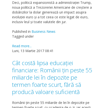
Deci, politică expansionistă a administraţiei Trump,
noua politică a Trezoreriei Americane de creştere a
dobânzilor la dolar generează un impact asupra
evoluţiei euro şi a tot ceea ce este legat de euro,
inclusiv leul şi toate valutele din jur.
Published in
Business News
Tagged under
Read more...
Luni, 13 Martie 2017 08:41
Cât costă lipsa educației
financiare: Românii țin peste 55
miliarde lei în depozite pe
termen foarte scurt, fără să
producă valoare suficientă
Românii țin peste 55 miliarde de lei în depozite pe
termen foarte scurt, cu scadența de o zi, iar acești