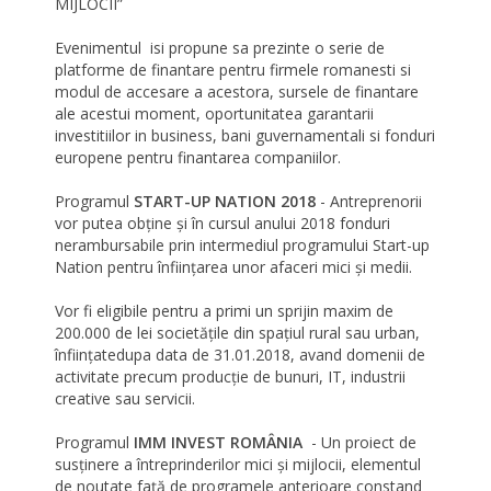
MIJLOCII”
Evenimentul isi propune sa prezinte o serie de
platforme de finantare pentru firmele romanesti si
modul de accesare a acestora, sursele de finantare
ale acestui moment, oportunitatea garantarii
investitiilor in business, bani guvernamentali si fonduri
europene pentru finantarea companiilor.
Programul
START-UP NATION 2018
- Antreprenorii
vor putea obține și în cursul anului 2018 fonduri
nerambursabile prin intermediul programului Start-up
Nation pentru înființarea unor afaceri mici și medii.
Vor fi eligibile pentru a primi un sprijin maxim de
200.000 de lei societățile din spațiul rural sau urban,
înființatedupa data de 31.01.2018, avand domenii de
activitate precum producție de bunuri, IT, industrii
creative sau servicii.
Programul
IMM INVEST ROMÂNIA
- Un proiect de
susținere a întreprinderilor mici și mijlocii, elementul
de noutate față de programele anterioare constand