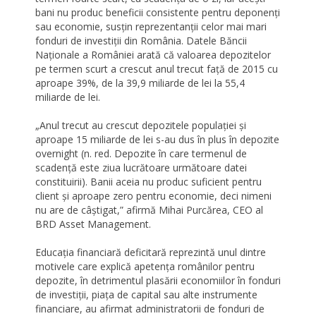
bani nu produc beneficii consistente pentru deponenți
sau economie, susțin reprezentanții celor mai mari
fonduri de investiții din România. Datele Băncii
Naționale a României arată că valoarea depozitelor
pe termen scurt a crescut anul trecut față de 2015 cu
aproape 39%, de la 39,9 miliarde de lei la 55,4
miliarde de lei.
„Anul trecut au crescut depozitele populației și
aproape 15 miliarde de lei s-au dus în plus în depozite
overnight (n. red. Depozite în care termenul de
scadență este ziua lucrătoare următoare datei
constituirii). Banii aceia nu produc suficient pentru
client și aproape zero pentru economie, deci nimeni
nu are de câștigat,” afirmă Mihai Purcărea, CEO al
BRD Asset Management.
Educația financiară deficitară reprezintă unul dintre
motivele care explică apetența românilor pentru
depozite, în detrimentul plasării economiilor în fonduri
de investiții, piața de capital sau alte instrumente
financiare, au afirmat administratorii de fonduri de