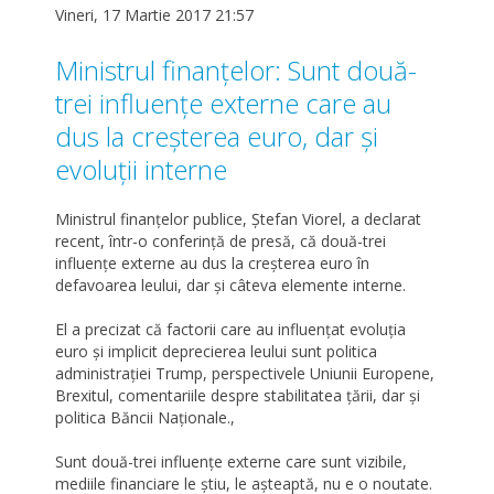
Vineri, 17 Martie 2017 21:57
Ministrul finanţelor: Sunt două-
trei influenţe externe care au
dus la creşterea euro, dar şi
evoluţii interne
Ministrul finanţelor publice, Ştefan Viorel, a declarat
recent, într-o conferinţă de presă, că două-trei
influenţe externe au dus la creşterea euro în
defavoarea leului, dar şi câteva elemente interne.
El a precizat că factorii care au influenţat evoluţia
euro şi implicit deprecierea leului sunt politica
administraţiei Trump, perspectivele Uniunii Europene,
Brexitul, comentariile despre stabilitatea ţării, dar şi
politica Băncii Naţionale.,
Sunt două-trei influenţe externe care sunt vizibile,
mediile financiare le ştiu, le aşteaptă, nu e o noutate.