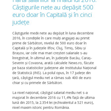
Câștigurile nete au depășit 500
euro doar în Capitală și în cinci
județe
Câștigurile medii nete au depășit în luna decembrie
2016, în condițiile în care mulți angajați au primit
prime de Sărbători, nivelul de 500 euro doar în
Capitală și în județele Ilfov, Cluj, Timiș, Sibiu și
Brașov, iar cele mai mari creșteri salariale s-au
înregistrat, în ultimul an, în județele Bacău, Caraș-
Severin și Covasna, arată calculele News.ro, făcute
pe baza statisticilor județene ale Institutului Național
de Statistică (INS). La polul opus, în 17 județe din
țară, câștigul mediu net a rămas sub 400 de euro
chiar și cu primele de Sărbători.
La nivel național, câștigul salarial mediu net s-a
majorat în decembrie 2016 cu 11,4% față de ultima
lună din 2015, la 2.354 lei (echivalentul a 521 euro),
nivel maxim istoric pentru România.