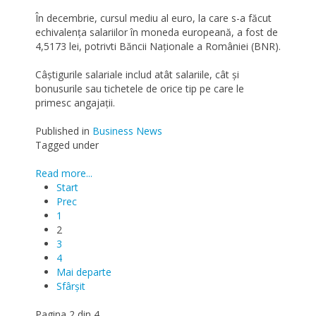
În decembrie, cursul mediu al euro, la care s-a făcut
echivalența salariilor în moneda europeană, a fost de
4,5173 lei, potrivti Băncii Naționale a României (BNR).
Câștigurile salariale includ atât salariile, cât și
bonusurile sau tichetele de orice tip pe care le
primesc angajații.
Published in
Business News
Tagged under
Read more...
Start
Prec
1
2
3
4
Mai departe
Sfârșit
Pagina 2 din 4