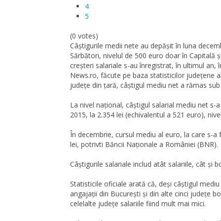
4
5
(0 votes)
Câștigurile medii nete au depășit în luna decembr
Sărbători, nivelul de 500 euro doar în Capitală și
creșteri salariale s-au înregistrat, în ultimul an
News.ro, făcute pe baza statisticilor județene al
județe din țară, câștigul mediu net a rămas sub 
La nivel național, câștigul salarial mediu net s
2015, la 2.354 lei (echivalentul a 521 euro), ni
În decembrie, cursul mediu al euro, la care s-a
lei, potrivti Băncii Naționale a României (BNR).
Câștigurile salariale includ atât salariile, cât și
Statisticile oficiale arată că, deși câștigul medi
angajații din București și din alte cinci județe 
celelalte județe salariile fiind mult mai mici.