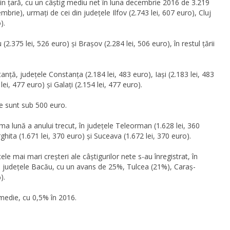
i din țară, cu un câștig mediu net în luna decembrie 2016 de 3.219
brie), urmați de cei din județele Ilfov (2.743 lei, 607 euro), Cluj
).
2.375 lei, 526 euro) și Brașov (2.284 lei, 506 euro), în restul țării
anță, județele Constanța (2.184 lei, 483 euro), Iași (2.183 lei, 483
ei, 477 euro) și Galați (2.154 lei, 477 euro).
te sunt sub 500 euro.
ima lună a anului trecut, în județele Teleorman (1.628 lei, 360
ghita (1.671 lei, 370 euro) și Suceava (1.672 lei, 370 euro).
cele mai mari creșteri ale câștigurilor nete s-au înregistrat, în
n județele Bacău, cu un avans de 25%, Tulcea (21%), Caraș-
).
n medie, cu 0,5% în 2016.