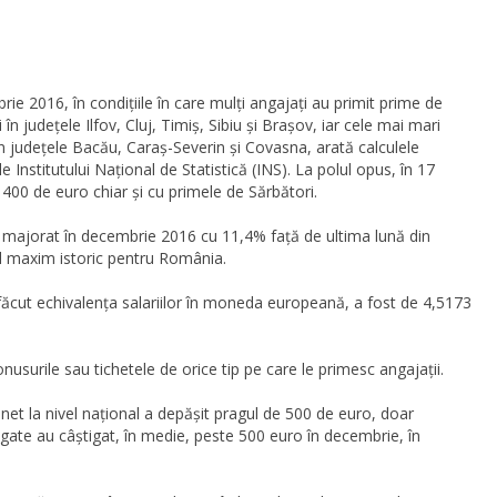
ie 2016, în condițiile în care mulți angajați au primit prime de
 în județele Ilfov, Cluj, Timiș, Sibiu și Brașov, iar cele mai mari
, în județele Bacău, Caraș-Severin și Covasna, arată calculele
e Institutului Național de Statistică (INS). La polul opus, în 17
400 de euro chiar și cu primele de Sărbători.
-a majorat în decembrie 2016 cu 11,4% față de ultima lună din
vel maxim istoric pentru România.
 făcut echivalența salariilor în moneda europeană, a fost de 4,5173
 bonusurile sau tichetele de orice tip pe care le primesc angajații.
u net la nivel național a depășit pragul de 500 de euro, doar
bogate au câștigat, în medie, peste 500 euro în decembrie, în