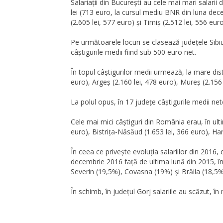
Salariații din București au cele mai mari salari
lei (713 euro, la cursul mediu BNR din luna decem
(2.605 lei, 577 euro) și Timiș (2.512 lei, 556 euro
Pe următoarele locuri se clasează județele Sibiu (
câştigurile medii fiind sub 500 euro net.
În topul câștigurilor medii urmează, la mare dist
euro), Argeș (2.160 lei, 478 euro), Mureș (2.156 l
La polul opus, în 17 județe câștigurile medii ne
Cele mai mici câștiguri din România erau, în ult
euro), Bistrița-Năsăud (1.653 lei, 366 euro), Har
În ceea ce privește evoluția salariilor din 2016, 
decembrie 2016 față de ultima lună din 2015, î
Severin (19,5%), Covasna (19%) și Brăila (18,5%
În schimb, în județul Gorj salariile au scăzut, î