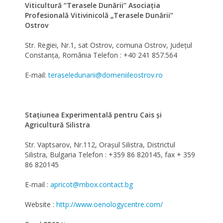
Viticultură “Terasele Dunării’’ Asociația
Profesională Vitivinicolă „Terasele Dunării”
Ostrov
Str. Regiei, Nr.1, sat Ostrov, comuna Ostrov, Judeţul
Constanţa, România Telefon : +40 241 857.564
E-mail:
teraseledunarii@domeniileostrov.ro
Staţiunea Experimentală pentru Cais şi
Agricultură Silistra
Str. Vaptsarov, Nr.112, Oraşul Silistra, Districtul
Silistra, Bulgaria Telefon : +359 86 820145, fax + 359
86 820145
E-mail :
apricot@mbox.contact.bg
Website :
http://www.oenologycentre.com/