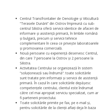
Centrul Transfrontalier de Oenologie şi Viticultură
“Terasele Dunării” din Ostrov împreună cu sub-
centrul Silistra oferă servicii identice de afaceri de
informare şi asistenţă primară, în limbile română
şi bulgară, precum şi servicii tehnice
complementare în ceea ce priveşte laboratoarele
şi promovarea comercială.
Nouă persoane cu experienţă deservesc Centrul,
din care 7 persoane la Ostrov şi 2 persoane la
Silistra.
Activitatea Centrului se organizează în sistem
“soluţionează sau îndrumă”: toate solicitările
sunt tratate prin informaţii şi servicii de asistenţă
primară. În cazul în care solicitările depăşesc
competenţele centrului, clientul este îndrumat
către cel mai apropiat serviciu specializat, cum ar
fi partenerii proiectului.
Toate solicitările primite pe fax, pe e-mail şi,
pentru solicitările de la clienţii aflaţi deja în baza