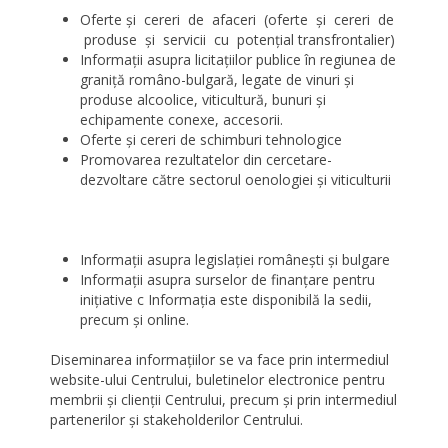
Oferte şi cereri de afaceri (oferte şi cereri de
produse şi servicii cu potenţial transfrontalier)
Informaţii asupra licitaţiilor publice în regiunea de
graniţă româno-bulgară, legate de vinuri şi
produse alcoolice, viticultură, bunuri şi
echipamente conexe, accesorii.
Oferte şi cereri de schimburi tehnologice
Promovarea rezultatelor din cercetare-
dezvoltare către sectorul oenologiei şi viticulturii
Informaţii asupra legislaţiei româneşti şi bulgare
Informaţii asupra surselor de finanţare pentru
iniţiative c Informaţia este disponibilă la sedii,
precum şi online.
Diseminarea informaţiilor se va face prin intermediul
website-ului Centrului, buletinelor electronice pentru
membrii şi clienţii Centrului, precum şi prin intermediul
partenerilor şi stakeholderilor Centrului.