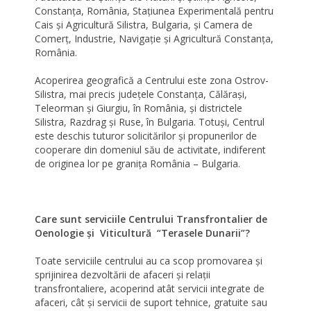
Constanţa, România, Staţiunea Experimentală pentru
Cais şi Agricultură Silistra, Bulgaria, şi Camera de
Comerţ, Industrie, Navigaţie şi Agricultură Constanţa,
România.
Acoperirea geografică a Centrului este zona Ostrov-
Silistra, mai precis judeţele Constanţa, Călăraşi,
Teleorman şi Giurgiu, în România, şi districtele
Silistra, Razdrag şi Ruse, în Bulgaria. Totuşi, Centrul
este deschis tuturor solicitărilor şi propunerilor de
cooperare din domeniul său de activitate, indiferent
de originea lor pe graniţa România – Bulgaria.
Care sunt serviciile Centrului Transfrontalier de
Oenologie şi Viticultură “Terasele Dunarii”?
Toate serviciile centrului au ca scop promovarea şi
sprijinirea dezvoltării de afaceri şi relaţii
transfrontaliere, acoperind atât servicii integrate de
afaceri, cât şi servicii de suport tehnice, gratuite sau