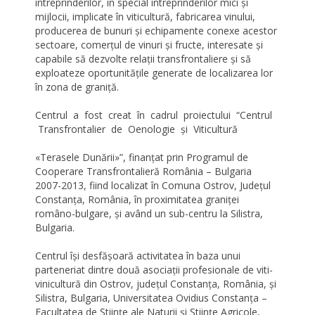
întreprinderilor, în special întreprinderilor mici şi
mijlocii, implicate în viticultură, fabricarea vinului,
producerea de bunuri şi echipamente conexe acestor
sectoare, comerţul de vinuri şi fructe, interesate şi
capabile să dezvolte relaţii transfrontaliere şi să
exploateze oportunităţile generate de localizarea lor
în zona de graniţă.
Centrul a fost creat în cadrul proiectului “Centrul
Transfrontalier de Oenologie şi Viticultură
«Terasele Dunării»”, finanţat prin Programul de
Cooperare Transfrontalieră România – Bulgaria
2007-2013, fiind localizat în Comuna Ostrov, Judeţul
Constanţa, România, în proximitatea graniţei
româno-bulgare, şi având un sub-centru la Silistra,
Bulgaria.
Centrul îşi desfăşoară activitatea în baza unui
parteneriat dintre două asociaţii profesionale de viti-
vinicultură din Ostrov, judeţul Constanţa, România, şi
Silistra, Bulgaria, Universitatea Ovidius Constanţa –
Facultatea de Ştiinţe ale Naturii şi Ştiinţe Agricole,