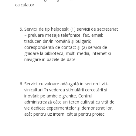
calculator
Servicii de tip helpdesk: (1) servicii de secretariat
– preluare mesaje telefonice, fax, email;
traduceri din/în română şi bulgară;
corespondenţă de contact şi (2) servicii de
ghidare la bibliotecă, multi-media, internet şi
navigare în bazele de date
Servicii cu valoare adăugată în sectorul viti-
viniculturii în vederea stimulării cercetării şi
inovării: pe ambele graniţe, Centrul
administrează câte un teren cultivat cu viţă de
vie dedicat experimentelor şi demonstraţiilor,
atât pentru uz intern, cât şi pentru proiec