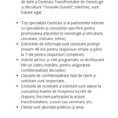
de date a Centrului Transfrontalier de Oenologie
şi Viticultură “Terasele Dunării’’, telefonic, sunt
tratate egal;
Toţi specialiştii Centrului şi ai partenerilor intervin
cu specializări şi cunoştinţe specifice pentru
promovarea afacerilor în oenologie şi viticultură,
cercetare, instruire, tehnic;
Solicitările de informaţii sunt rezolvate prompt
(maxim 48 ore pentru răspunsuri simple şi până
la 7 zile pentru răspunsuri complexe);
Vizitele ad-hoc şi cele programate se desfăşoară
într-un cadru restrâns, pentru asigurarea
confidenţialităţii discuţiilor;
Clauzele de confidenţialitate faţă de client şi
solicitare sunt respectate;
Costurile de rezolvare a solicitării sunt aduse la
cunoştinţă înainte de începerea lucrării de
răspuns, înscrierii participării la acţiuni
transfrontaliere, cursuri sau seminarii, etc;
Clienţii sunt abordaţi politicos şi ama