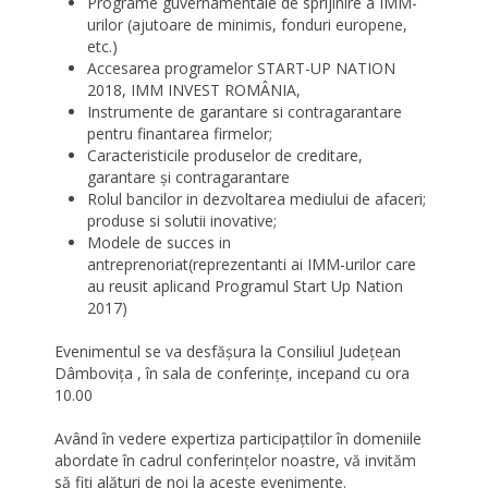
Programe guvernamentale de sprijinire a IMM-
urilor (ajutoare de minimis, fonduri europene,
etc.)
Accesarea programelor START-UP NATION
2018, IMM INVEST ROMÂNIA,
Instrumente de garantare si contragarantare
pentru finantarea firmelor;
Caracteristicile produselor de creditare,
garantare şi contragarantare
Rolul bancilor in dezvoltarea mediului de afaceri;
produse si solutii inovative;
Modele de succes in
antreprenoriat(reprezentanti ai IMM-urilor care
au reusit aplicand Programul Start Up Nation
2017)
Evenimentul se va desfășura la Consiliul Județean
Dâmbovița , în sala de conferințe, incepand cu ora
10.00
Având în vedere expertiza participațtilor în domeniile
abordate în cadrul conferințelor noastre, vă invităm
să fiți alături de noi la aceste evenimente.