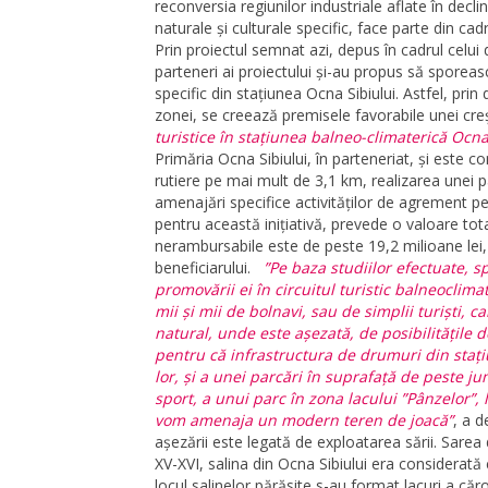
reconversia regiunilor industriale aflate în decli
naturale și culturale specific, face parte din cad
Prin proiectul semnat azi, depus în cadrul celui d
parteneri ai proiectului și-au propus să sporeasc
specific din stațiunea Ocna Sibiului. Astfel, prin
zonei, se creează premisele favorabile unei creș
turistice în stațiunea balneo-climaterică Ocna
Primăria Ocna Sibiului, în parteneriat, și este co
rutiere pe mai mult de 3,1 km, realizarea unei 
amenajări specifice activităților de agrement p
pentru această inițiativă, prevede o valoare tota
nerambursabile este de peste 19,2 milioane lei,
beneficiarului.
”Pe baza studiilor efectuate, spe
promovării ei în circuitul turistic balneoclima
mii și mii de bolnavi, sau de simplii turiști, 
natural, unde este așezată, de posibilitățile 
pentru că infrastructura de drumuri din staț
lor, și a unei parcări în suprafață de peste 
sport, a unui parc în zona lacului ”Pânzelor”, 
vom amenaja un modern teren de joacă”
, a 
așezării este legată de exploatarea sării. Sarea 
XV-XVI, salina din Ocna Sibiului era considerată
locul salinelor părăsite s-au format lacuri a căr