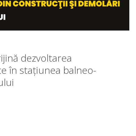
jină dezvoltarea
ice în stațiunea balneo-
ului