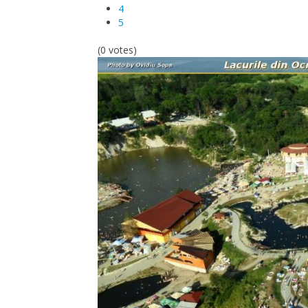
4
5
(0 votes)