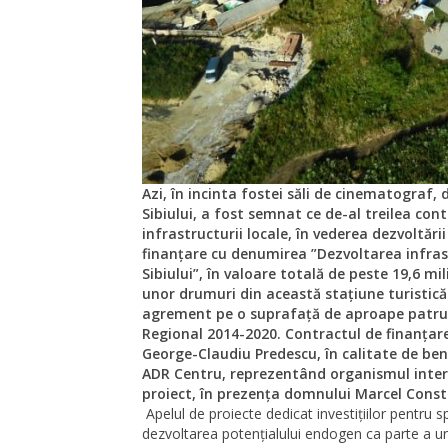
Azi, în incinta fostei săli de cinematograf,
Sibiului, a fost semnat ce de-al treilea co
infrastructurii locale, în vederea dezvoltări
finanțare cu denumirea ”Dezvoltarea infrast
Sibiului”, în valoare totală de peste 19,6 mili
unor drumuri din această stațiune turistică ș
agrement pe o suprafață de aproape patru 
Regional 2014-2020. Contractul de finanța
George-Claudiu Predescu, în calitate de ben
ADR Centru, reprezentând organismul inter
proiect, în prezența domnului Marcel Consta
Apelul de proiecte dedicat investiţiilor pentru
s
dezvoltarea potențialului endogen ca parte a une