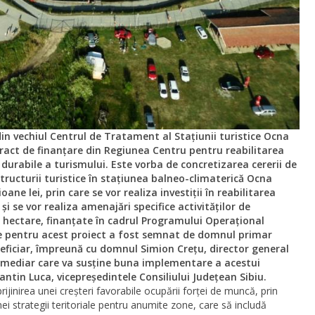
 din vechiul Centrul de Tratament al Stațiunii turistice Ocna
ntract de finanțare din Regiunea Centru pentru reabilitarea
i durabile a turismului. Este vorba de concretizarea cererii de
ructurii turistice în stațiunea balneo-climaterică Ocna
oane lei, prin care se vor realiza investiții în reabilitarea
i se vor realiza amenajări specifice activităților de
hectare, finanțate în cadrul Programului Operațional
re pentru acest proiect a fost semnat de domnul primar
eficiar, împreună cu domnul Simion Crețu, director general
mediar care va susține buna implementare a acestui
ntin Luca, vicepreședintele Consiliului Județean Sibiu.
prijinirea unei creșteri favorabile ocupării forței de muncă, prin
i strategii teritoriale pentru anumite zone, care să includă