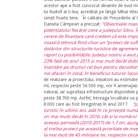
acestor ape a fost cunoscut dinainte de evul med
lui Rudolf al II-lea, acreditat pe lângă Mihai Vit
simțit foarte bine.
În calitate de Președinte al
Daniela Câmpean a precizat:
”Obiectivele noas
potențialului fiecărei zone a județului Sibiu. 
cerere de finanțare care credem că este impo
noastră tehnică fiind chiar un ”proiect de sufl
dotărilor din structurile turistice de agrement
raport cu posibilitățile. Județul nostru a avut
23% față de anul 2015 și mai mult decât dubl
înaintăm pe drumul cel bun pentru dezvoltare
noi afaceri în zonă, în beneficiul tuturor locui
de realizare ai proiectului, inițiatorii au estim
ml, respectiv peste 56.500 mp, vor fi amenajați
natural, iar suprafața infrastructurii disponibil
peste 38.700 mp. Astfel, întreaga localitate va 
8.000 care au fost înregistrați în anul 2017.
”J
turistic în ultimii ani, atât în ce privește num
ori mai mulți decât în 2010, cât și la numărul
aceeași perioadă (2010-2017) de 1,7 ori, aju
al treilea proiect pe această prioritate de inve
la mai mult de 45 milioane lei, respectiv circ