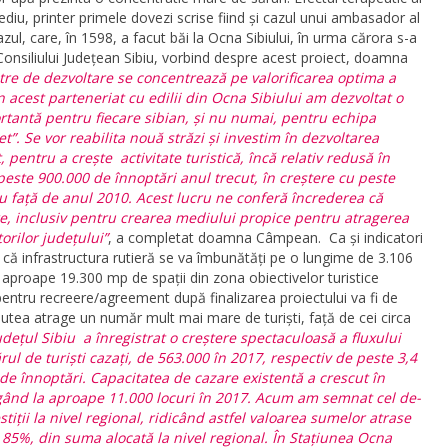
iu, printer primele dovezi scrise fiind și cazul unui ambasador al
eazul, care, în 1598, a facut băi la Ocna Sibiului, în urma cărora s-a
 Consiliului Județean Sibiu, vorbind despre acest proiect, doamna
tre de dezvoltare se concentrează pe valorificarea optima a
În acest parteneriat cu edilii din Ocna Sibiului am dezvoltat o
rtantă pentru fiecare sibian, și nu numai, pentru echipa
et”. Se vor reabilita nouă străzi și investim în dezvoltarea
, pentru a crește activitate turistică, încă relativ redusă în
 peste 900.000 de înnoptări anul trecut, în creștere cu peste
u față de anul 2010. Acest lucru ne conferă încrederea că
, inclusiv pentru crearea mediului propice pentru atragerea
torilor județului”
, a completat doamna Câmpean. Ca și indicatori
ate că infrastructura rutieră se va îmbunătăți pe o lungime de 3.106
 aproape 19.300 mp de spații din zona obiectivelor turistice
e pentru recreere/agreement după finalizarea proiectului va fi de
putea atrage un număr mult mai mare de turiști, față de cei circa
udețul Sibiu a înregistrat o creștere spectaculoasă a fluxului
ărul de turiști cazați, de 563.000 în 2017, respectiv de peste 3,4
 de înnoptări. Capacitatea de cazare existentă a crescut în
ngând la aproape 11.000 locuri în 2017. Acum am semnat cel de-
stiții la nivel regional, ridicând astfel valoarea sumelor atrase
a 85%, din suma alocată la nivel regional. În Stațiunea Ocna