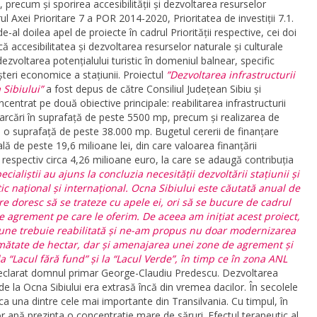
n, precum și sporirea accesibilității și dezvoltarea resurselor
rul Axei Prioritare 7 a POR 2014-2020, Prioritatea de investiții 7.1.
e-al doilea apel de proiecte în cadrul Priorității respective, cei doi
ă accesibilitatea și dezvoltarea resurselor naturale și culturale
 dezvoltarea potențialului turistic în domeniul balnear, specific
teri economice a stațiunii. Proiectul
”Dezvoltarea infrastructurii
 Sibiului”
a fost depus de către Consiliul Județean Sibiu și
ncentrat pe două obiective principale: reabilitarea infrastructurii
parcări în suprafață de peste 5500 mp, precum și realizarea de
e o suprafață de peste 38.000 mp. Bugetul cererii de finanțare
lă de peste 19,6 milioane lei, din care valoarea finanțării
 respectiv circa 4,26 milioane euro, la care se adaugă contribuția
cialiștii au ajuns la concluzia necesității dezvoltării stațiunii și
tic național și internațional. Ocna Sibiului este căutată anual de
care doresc să se trateze cu apele ei, ori să se bucure de cadrul
de agrement pe care le oferim. De aceea am inițiat acest proiect,
iune trebuie reabilitată și ne-am propus nu doar modernizarea
jumătate de hectar, dar și amenajarea unei zone de agrement și
la “Lacul fără fund” și la “Lacul Verde”, în timp ce în zona ANL
declarat domnul primar George-Claudiu Predescu. Dezvoltarea
de la Ocna Sibiului era extrasă încă din vremea dacilor. În secolele
 ca una dintre cele mai importante din Transilvania. Cu timpul, în
or apă prezinta o concentratie mare de săruri. Efectul terapeutic al