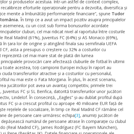
tăților și produselor acestuia. Într-un astfel de context complex,
 recalibreze eforturile operaționale pentru a dezvolta, diversifica și
ice menite a îmbunătăți performanțele financiare”, spune
Tudor
n România.
În timp ce a avut un impact pozitiv asupra principalelor
 de asemenea, cu un cost sub forma bonusurilor acordate
incipalelor cluburi, cel mai ridicat nivel al raportului între costurile
at de Real Madrid (61%), Juventus FC (64%) și AS Monaco (69%),
 în țara lor de origine și atingând finala sau semifinala UEFA
 CF, asta a presupus o creștere cu 32% a costurilor cu
R reprezintă cel mai mare stat de plată din lumea
rincipalele provocări care afectează cluburile de fotbal în ultimii
u toate acestea, toți campionii Europei incluși în raport au
n ciuda transferurilor atractive și a costurilor cu personalul,
rofitul nu mai este o Fata Morgana. În plus, în acest scenariu,
irea jucătorilor pot avea un avantaj competitiv, primele trei
 Juventus FC și SL Benfica, datorită transferurilor unor jucători
iv, Lindelof. În consecință, „Eagles” și-au dublat profitul după
ntus FC și-a crescut profitul cu aproape 40 milioane EUR față de
ește rețelele de socializare, în timp ce Real Madrid CF rămâne cel
oane de persoane care urmăresc echipa
[3]
, anumiți jucători de
 să depășească numărul de persoane atrase în comparație cu clubul
naldo (Real Madrid CF), James Rodríguez (FC Bayern München),
și Pepe (Beşiktaş JK). Datele financiare și operaționale ale