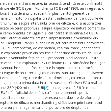
cere care se află în creștere, iar această tendință este confirmată
ă dintre ele (FC Bayern München și FC Basel 1893), au înregistrat o
locală față de anul precedent. În plus, venitul generat de
âne un motor principal al creșterii, îndeosebi pentru cluburile de
 nu numai asupra intervalului orar de difuzare, ci și asupra zilei
jucate pe teren propriu) și asupra aspectelor de natură comercială
 campionatului din Ligue 1 și calificarea în semifinalele UEFA
ul atenției datorită creșterii impresionante a veniturilor din
ior. Campionii Franței, având un buget care reprezintă aproximativ
rmain FC, au demonstrat, de asemenea, cea mai mare „dependență
in exploatare provin din resursele financiare distribuite de UEFA.
ștere a veniturilor față de anul precedent. Real Madrid CF este
te venituri din exploatare (671 milioane EUR), rămânând însă ușor
venituri însă nu au fost captate în raportul nostru, întrucât
r League de anul trecut. „Los Blancos” sunt urmați de FC Bayern
 veniturilor înregistrate de „Rekordmeister”, ca urmare a eșecului
ague pentru prima data în ultimii șase ani. Chelsea FC a realizat
lioane GBP (420 milioane EUR
[2]
), o creștere cu 9,8% în moneda
EUR). “În fotbalul de astăzi, ca în multe domenii sportive,
 rezultatele competiționale. Acestea sunt dublate de eforturi și
epturile de difuzare, merchandising și fidelizare prin intermediul
zvoltarea și managementul unui portofoliu de drepturi de