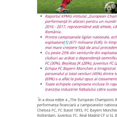
Raportul KPMG intitulat „European Champ
performanță în afaceri pentru un număr d
2016 - 2017, reprezentând atât elitele, câ
România.
Printre campioanele ligilor nationale, ec
exploatare
[1]
(671 milioane EUR), în timp
mai mare creștere față de anul preceden
Cu peste 25% din veniturile din exploatar
cluburi au arătat o dependență semnifica
FC (30%), Beşiktaş JK (28%), Juventus FC (
Echipa FC Bayern München a înregistrat di
personalul și total venituri (45%) dintre
(69%) s-a aflat la polul opus al clasament
Toate echipele campioane incluse în rapor
tranziția industriei fotbalului către suste
În a doua ediție a „The European Champions 
performanța financiară a campioanelor national
Chelsea FC, FC Basel 1893, FC Bayern München
Rotterdam, Juventus FC, Real Madrid CF și SL 