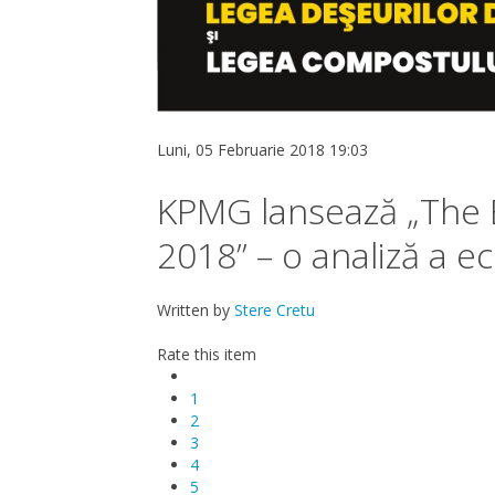
Luni, 05 Februarie 2018 19:03
KPMG lansează „The
2018” – o analiză a e
Written by
Stere Cretu
Rate this item
1
2
3
4
5