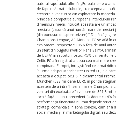
autorul raportului, afirmă: „Fotbalul este o afa
de faptul că toate cluburile, cu excepția a dou
creștere a veniturilor din exploatare în moneda 
principala competiție europeană intercluburi răm
dimensiuni medii, întrucât aceasta are un impact
meciului (datorită unui număr mare de meciuri 
(din bonusuri de sponsorizare).” După câștigarea
Champions League, AS Monaco FC se află în centr
exploatare, respectiv cu 86% față de anul anter
un sfert din bugetul rivalilor Paris Saint-Ge
de UEFA” în raportul nostru: 45% din veniturile d
Celtic FC a înregistrat a doua cea mai mare cre
campioana Europei, înregistrând cele mai ridica
în urma echipei Manchester United FC, ale cărei 
aceasta a ocupat locul 5 în clasamentul Premie
München (588 milioane EUR), în pofida stagnării
acesteia de a intra în semifinalele Champions Le
venituri din exploatare în valoare de 361,3 mi
locală față de anul precedent (scădere cu 4% în 
performanța financiară nu mai depinde strict de
strategii comerciale în zone conexe, cum ar fi dr
social media și al marketingului digital, sau de