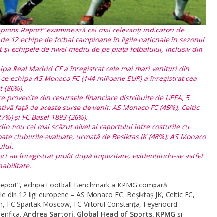
ions Report” examinează cei mai relevanți indicatori de
e 12 echipe de fotbal campioane în ligile naționale în sezonul
t și echipele de nivel mediu de pe piața fotbalului, inclusiv din
hipa Real Madrid CF a înregistrat cele mai mari venituri din
 ce echipa AS Monaco FC (144 milioane EUR) a înregistrat cea
t (86%).
e provenite din resursele financiare distribuite de UEFA, 5
tivă față de aceste surse de venit: AS Monaco FC (45%), Celtic
27%) și FC Basel 1893 (26%).
n nou cel mai scăzut nivel al raportului între costurile cu
 toate cluburile evaluate, urmată de Beşiktaş JK (48%); AS Monaco
ului.
t au înregistrat profit după impozitare, evidențiindu-se astfel
nabilitate.
Report”, echipa Football Benchmark a KPMG compară
e din 12 ligi europene – AS Monaco FC, Beşiktaş JK, Celtic FC,
, FC Spartak Moscow, FC Viitorul Constanţa, Feyenoord
Benfica.
Andrea Sartori, Global Head of Sports, KPMG
și