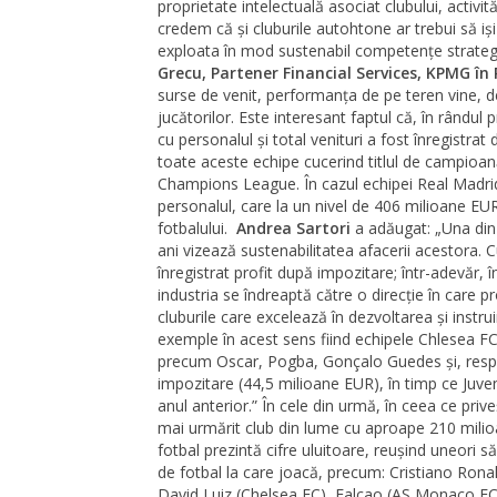
proprietate intelectuală asociat clubului, activi
credem că și cluburile autohtone ar trebui să iși
exploata în mod sustenabil competențe strateg
Grecu, Partener Financial Services, KPMG î
surse de venit, performanța de pe teren vine,
jucătorilor. Este interesant faptul că, în rândul pr
cu personalul și total venituri a fost înregistr
toate aceste echipe cucerind titlul de campioană
Champions League. În cazul echipei Real Madrid
personalul, care la un nivel de 406 milioane EU
fotbalului.
Andrea Sartori
a adăugat: „Una din p
ani vizează sustenabilitatea afacerii acestora. C
înregistrat profit după impozitare; într-adevăr, î
industria se îndreaptă către o direcție în care p
cluburile care excelează în dezvoltarea și instru
exemple în acest sens fiind echipele Chlesea FC,
precum Oscar, Pogba, Gonçalo Guedes și, respect
impozitare (44,5 milioane EUR), în timp ce Juve
anul anterior.” În cele din urmă, în ceea ce priv
mai urmărit club din lume cu aproape 210 mili
fotbal prezintă cifre uluitoare, reușind uneori
de fotbal la care joacă, precum: Cristiano Ro
David Luiz (Chelsea FC), Falcao (AS Monaco FC) 